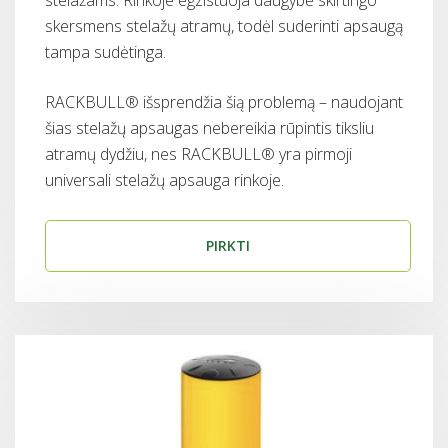
skersmens stelažų atramų, todėl suderinti apsaugą
tampa sudėtinga.
RACKBULL® išsprendžia šią problemą – naudojant
šias stelažų apsaugas nebereikia rūpintis tiksliu
atramų dydžiu, nes RACKBULL® yra pirmoji
universali stelažų apsauga rinkoje.
PIRKTI