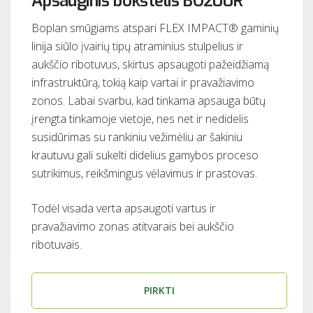
Apsauginis bokštelis BO200R
Boplan smūgiams atspari FLEX IMPACT® gaminių
linija siūlo įvairių tipų atraminius stulpelius ir
aukščio ribotuvus, skirtus apsaugoti pažeidžiamą
infrastruktūrą, tokią kaip vartai ir pravažiavimo
zonos. Labai svarbu, kad tinkama apsauga būtų
įrengta tinkamoje vietoje, nes net ir nedidelis
susidūrimas su rankiniu vežimėliu ar šakiniu
krautuvu gali sukelti didelius gamybos proceso
sutrikimus, reikšmingus vėlavimus ir prastovas.
Todėl visada verta apsaugoti vartus ir
pravažiavimo zonas atitvarais bei aukščio
ribotuvais.
PIRKTI