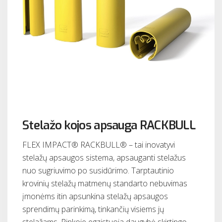
Stelažo kojos apsauga RACKBULL
FLEX IMPACT® RACKBULL® – tai inovatyvi
stelažų apsaugos sistema, apsauganti stelažus
nuo sugriuvimo po susidūrimo. Tarptautinio
krovinių stelažų matmenų standarto nebuvimas
įmonėms itin apsunkina stelažų apsaugos
sprendimų parinkimą, tinkančių visiems jų
stelažams. Rinkoje egzistuoja daugybė skirtingo