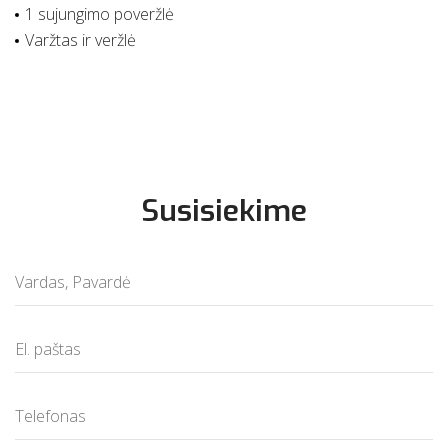
1 sujungimo poveržlė
Varžtas ir veržlė
Susisiekime