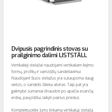
Dvipusis pagrindinis stovas su
prailginimo dalimi LISTSTÄLL
Vertikalieji stelažai naudojami vertikaliam liejimo
formų, profilių ir vamzdžių sandėliavimui.
Naudojant šiuos stelažus yra sutaupoma daug
vietos, o sandėlis išlieka atviras. Taip pat yra
galimybė sumaniai išnaudoti po apačia esančią
erdvę, pavyzdžiui, laikyti įvairius priedus.
Komplektuokite Jums tinkamą vertikalųjį stelažą