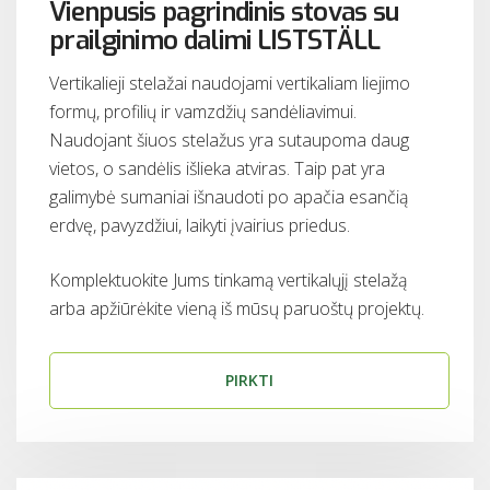
Vienpusis pagrindinis stovas su
prailginimo dalimi LISTSTÄLL
Vertikalieji stelažai naudojami vertikaliam liejimo
formų, profilių ir vamzdžių sandėliavimui.
Naudojant šiuos stelažus yra sutaupoma daug
vietos, o sandėlis išlieka atviras. Taip pat yra
galimybė sumaniai išnaudoti po apačia esančią
erdvę, pavyzdžiui, laikyti įvairius priedus.
Komplektuokite Jums tinkamą vertikalųjį stelažą
arba apžiūrėkite vieną iš mūsų paruoštų projektų.
PIRKTI