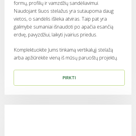
formų, profilių ir vamzdžių sandėliavimui.
Naudojant šiuos stelažus yra sutaupoma daug
vietos, o sandėlis išlieka atviras. Taip pat yra
galimybė sumaniai išnaudoti po apačia esančią
erdvę, pavyzdžiui, laikyti įvairius priedus.
Komplektuokite Jums tinkamą vertikalųjį stelažą
arba apžiūrėkite vieną iš mūsų paruoštų projektų.
PIRKTI