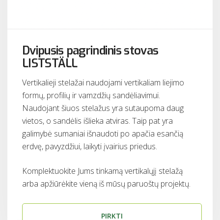
Dvipusis pagrindinis stovas
LISTSTÄLL
Vertikalieji stelažai naudojami vertikaliam liejimo
formų, profilių ir vamzdžių sandėliavimui.
Naudojant šiuos stelažus yra sutaupoma daug
vietos, o sandėlis išlieka atviras. Taip pat yra
galimybė sumaniai išnaudoti po apačia esančią
erdvę, pavyzdžiui, laikyti įvairius priedus.
Komplektuokite Jums tinkamą vertikalųjį stelažą
arba apžiūrėkite vieną iš mūsų paruoštų projektų.
PIRKTI