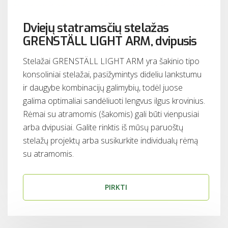
Dviejų statramsčių stelažas
GRENSTÄLL LIGHT ARM, dvipusis
Stelažai GRENSTÄLL LIGHT ARM yra šakinio tipo
konsoliniai stelažai, pasižymintys dideliu lankstumu
ir daugybe kombinacijų galimybių, todėl juose
galima optimaliai sandėliuoti lengvus ilgus krovinius.
Rėmai su atramomis (šakomis) gali būti vienpusiai
arba dvipusiai. Galite rinktis iš mūsų paruoštų
stelažų projektų arba susikurkite individualų rėmą
su atramomis.
PIRKTI