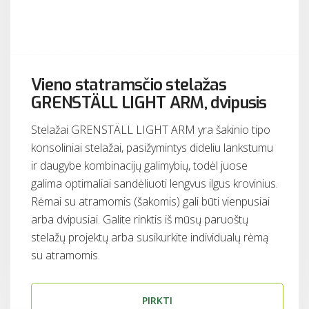
Vieno statramsčio stelažas
GRENSTÄLL LIGHT ARM, dvipusis
Stelažai GRENSTÄLL LIGHT ARM yra šakinio tipo
konsoliniai stelažai, pasižymintys dideliu lankstumu
ir daugybe kombinacijų galimybių, todėl juose
galima optimaliai sandėliuoti lengvus ilgus krovinius.
Rėmai su atramomis (šakomis) gali būti vienpusiai
arba dvipusiai. Galite rinktis iš mūsų paruoštų
stelažų projektų arba susikurkite individualų rėmą
su atramomis.
PIRKTI