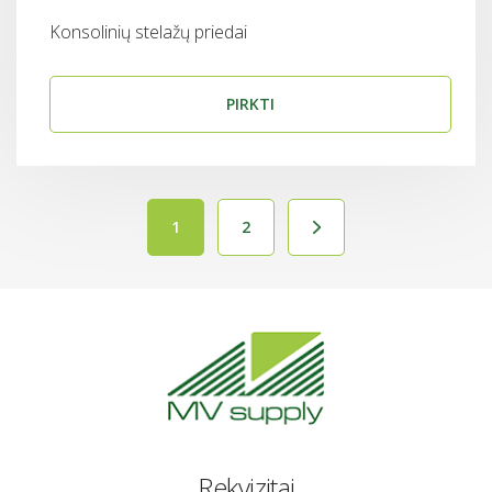
Konsolinių stelažų priedai
PIRKTI
1
2
Rekvizitai