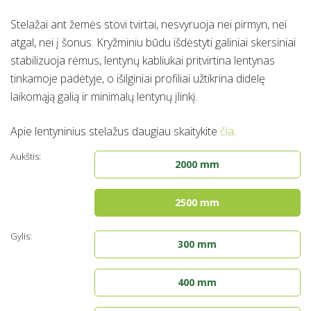
Stelažai ant žemės stovi tvirtai, nesvyruoja nei pirmyn, nei
atgal, nei į šonus. Kryžminiu būdu išdėstyti galiniai skersiniai
stabilizuoja rėmus, lentynų kabliukai pritvirtina lentynas
tinkamoje padėtyje, o išilginiai profiliai užtikrina didelę
laikomąją galią ir minimalų lentynų įlinkį.
Apie lentyninius stelažus daugiau skaitykite
čia
.
Aukštis:
2000 mm
2500 mm
Gylis:
300 mm
400 mm